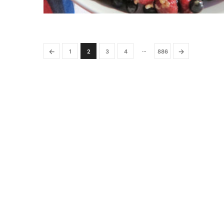
…
←
→
1
2
3
4
886