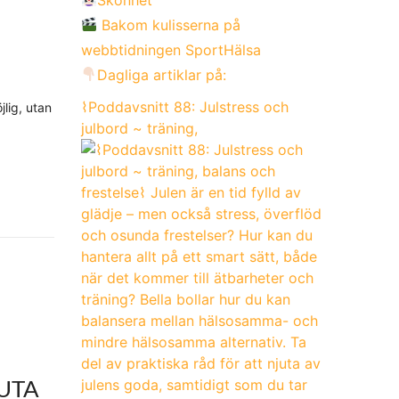
Bakom kulisserna på
webbtidningen SportHälsa
Dagliga artiklar på:
⌇Poddavsnitt 88: Julstress och
jlig, utan
julbord ~ träning,
UTA