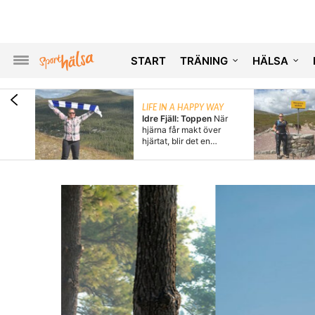
START
TRÄNING
HÄLSA
AY
LIFE IN A HAPPY WAY
ag var i
Idre Fjäll: Toppen
När
ag
hjärna får makt över
hjärtat, blir det en…