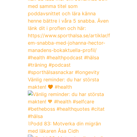
Vänlig reminder: du har största
makten!
#health
⌇Podd 83: Motverka din migrän
med läkaren Åsa Cidh