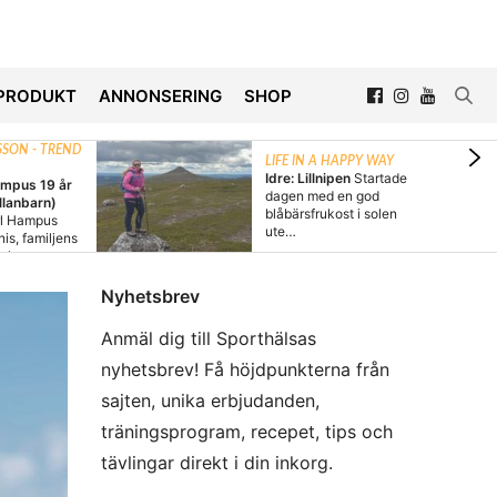
PRODUKT
ANNONSERING
SHOP
SON - TREND
LIFE IN A HAPPY WAY
Idre: Lillnipen
Startade
ampus 19 år
dagen med en god
llanbarn)
blåbärsfrukost i solen
l Hampus
ute…
nis, familjens
och
Nyhetsbrev
Anmäl dig till Sporthälsas
nyhetsbrev! Få höjdpunkterna från
sajten, unika erbjudanden,
träningsprogram, recepet, tips och
tävlingar direkt i din inkorg.