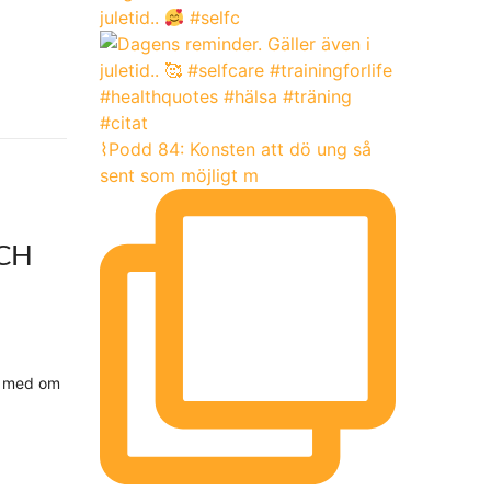
juletid..
#selfc
⌇Podd 84: Konsten att dö ung så
sent som möjligt m
CH
ll med om