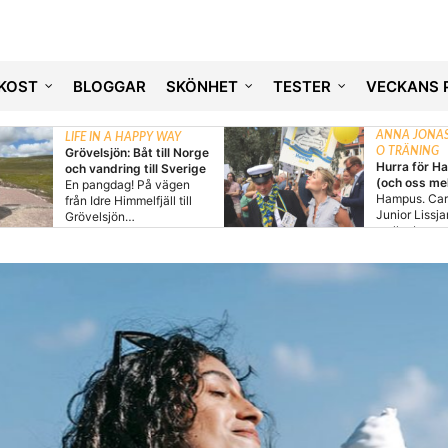
KOST
BLOGGAR
SKÖNHET
TESTER
VECKANS 
ANNA JONAS
LIFE IN A HAPPY WAY
Grövelsjön: Båt till Norge
O TRÄNING
Hurra för H
och vandring till Sverige
(och oss me
En pangdag! På vägen
Hampus. Car
från Idre Himmelfjäll till
Junior Lissja
Grövelsjön…
mellanbarn 
sommarens…