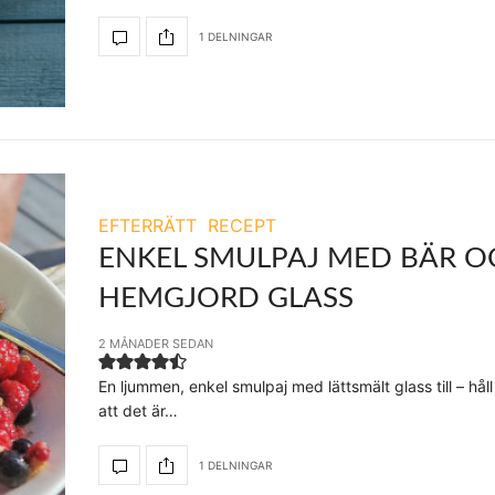
1 DELNINGAR
EFTERRÄTT
RECEPT
ENKEL SMULPAJ MED BÄR O
HEMGJORD GLASS
2 MÅNADER SEDAN
En ljummen, enkel smulpaj med lättsmält glass till – hå
att det är…
1 DELNINGAR