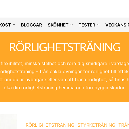
KOST
BLOGGAR
SKÖNHET
TESTER
VECKANS 
RÖRLIGHETSTRÄNING
n flexibilitet, minska stelhet och röra dig smidigare i vardage
örlighetsträning – från enkla övningar för rörlighet till eff
om du är nybörjare eller van att träna rörlighet, så finns hä
öka din rörlighetsträning hemma och förebygga skador.
RÖRLIGHETSTRÄNING
STYRKETRÄNING
TRÄ