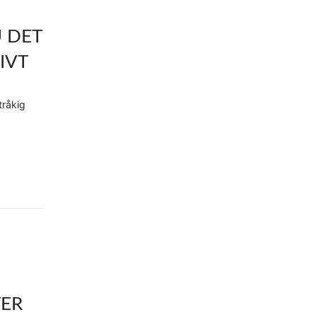
 DET
IVT
tråkig
TER