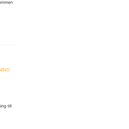
dlemmen
NING
ng till