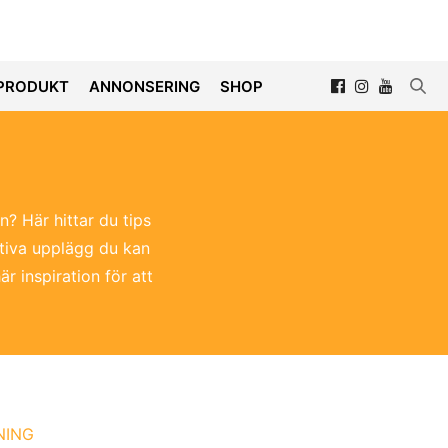
PRODUKT
ANNONSERING
SHOP
n? Här hittar du tips
ektiva upplägg du kan
r inspiration för att
NING