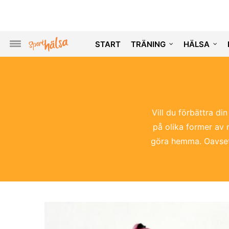
START
TRÄNING
HÄLSA
Vill du förbättra di
på olika former av r
göra hemma. Oavsett 