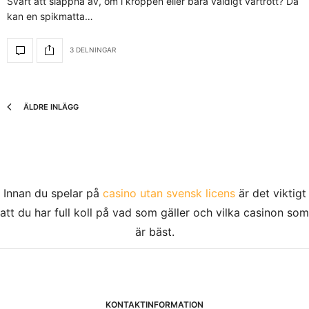
Svårt att slappna av, öm i kroppen eller bara väldigt vårtrött? Då
kan en spikmatta…
3 DELNINGAR
ÄLDRE INLÄGG
Innan du spelar på
casino utan svensk licens
är det viktigt
att du har full koll på vad som gäller och vilka casinon som
är bäst.
KONTAKTINFORMATION