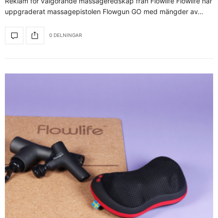
Reklam för välgörande massageredskap från Flowlife Flowlife har
uppgraderat massagepistolen Flowgun GO med mängder av…
0 DELNINGAR