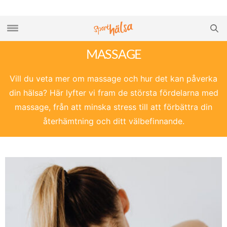
MASSAGE
Vill du veta mer om massage och hur det kan påverka
din hälsa? Här lyfter vi fram de största fördelarna med
massage, från att minska stress till att förbättra din
återhämtning och ditt välbefinnande.