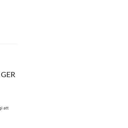
 GER
i att