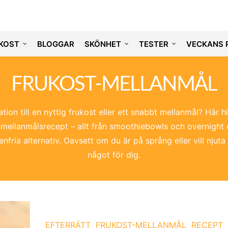
KOST
BLOGGAR
SKÖNHET
TESTER
VECKANS 
FRUKOST-MELLANMÅL
tion till en nyttig frukost eller ett snabbt mellanmål? Här h
mellanmålsrecept – allt från smoothiebowls och overnight oa
fria alternativ. Oavsett om du är på språng eller vill njuta 
något för dig.
EFTERRÄTT
FRUKOST-MELLANMÅL
RECEPT