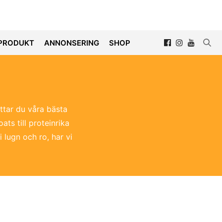
PRODUKT
ANNONSERING
SHOP
ittar du våra bästa
ts till proteinrika
i lugn och ro, har vi