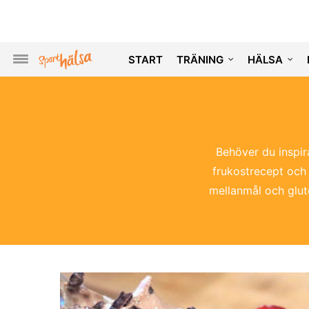
START
TRÄNING
HÄLSA
Behöver du inspira
frukostrecept och 
mellanmål och gluten