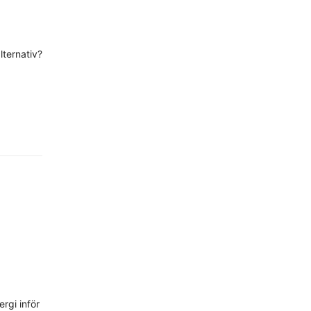
lternativ?
rgi inför