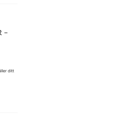
 –
ler ditt