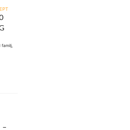
EPT
0
AG
familj,
 –