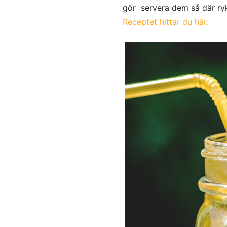
gör servera dem så där ry
Receptet hittar du här.