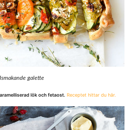
lsmakande galette
aramelliserad lök och fetaost.
Receptet hittar du här.