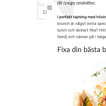
till lyxiga smårätter.
0
I perfekt tajming med hös
brunch är något extra speci
lunch och läckert fika? Hit
familj och vänner på i helg
Fixa din bästa 