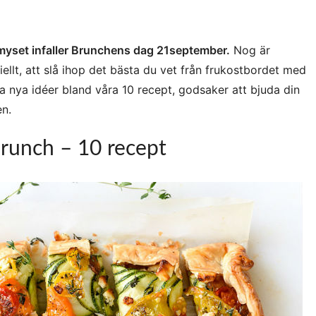
tmyset infaller Brunchens dag 21september.
Nog är
ellt, att slå ihop det bästa du vet från frukostbordet med
ta nya idéer bland våra 10 recept, godsaker att bjuda din
en.
brunch – 10 recept