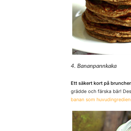
4. Bananpannkaka
Ett säkert kort på brunche
grädde och färska bär! D
banan som huvudingrediens 