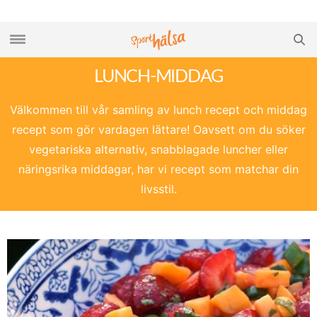
LUNCH-MIDDAG
Välkommen till vår samling av lunch recept och middag
recept som gör vardagen lättare! Oavsett om du söker
vegetariska alternativ, snabblagade luncher eller
näringsrika middagar, har vi recept som matchar din
livsstil.