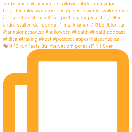
10 fun facts du inte vet om potatis!? 1. I Sver