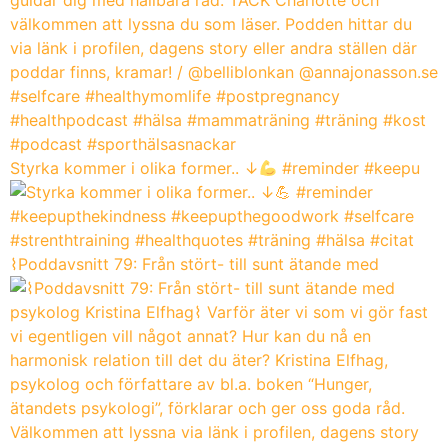
Styrka kommer i olika former.. ↓
#reminder #keepu
⌇Poddavsnitt 79: Från stört- till sunt ätande med