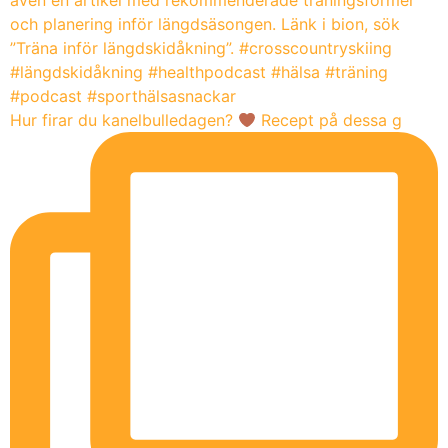
Hur firar du kanelbulledagen?
Recept på dessa g