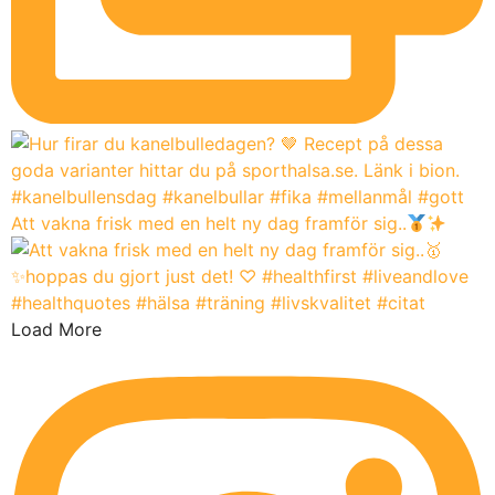
Att vakna frisk med en helt ny dag framför sig..
Load More