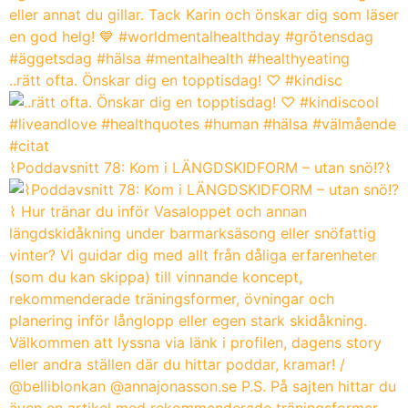
..rätt ofta. Önskar dig en topptisdag! ♡ #kindisc
⌇Poddavsnitt 78: Kom i LÄNGDSKIDFORM – utan snö!?⌇