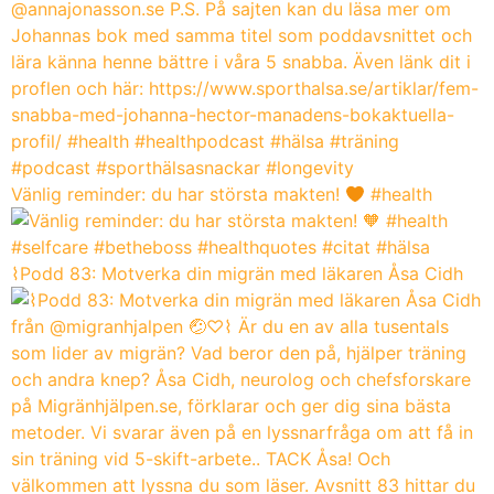
Vänlig reminder: du har största makten!
#health
⌇Podd 83: Motverka din migrän med läkaren Åsa Cidh