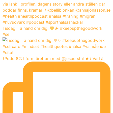
Tisdag. Ta hand om dig!
#keepupthegoodwork
#se
⌇Podd 82: I form året om med @jespersthl ★⌇ Vad ä