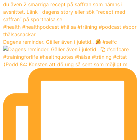
Dagens reminder. Gäller även i juletid..
#selfc
⌇Podd 84: Konsten att dö ung så sent som möjligt m