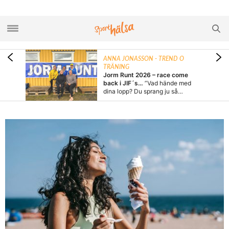
 O
ANNA JONASSON - TREND O
TRÄNING
(och
Jorm Runt 2026 – race come
Carl
back i JIF´s…
”Vad hände med
dina lopp? Du sprang ju så…