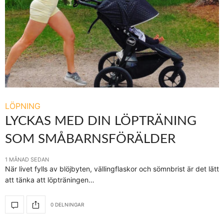
LÖPNING
LYCKAS MED DIN LÖPTRÄNING
SOM SMÅBARNSFÖRÄLDER
1 MÅNAD SEDAN
När livet fylls av blöjbyten, vällingflaskor och sömnbrist är det lätt
att tänka att löpträningen…
0 DELNINGAR