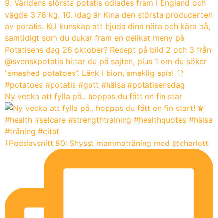
Ny vecka att fylla på.. hoppas du fått en fin star
⌇Poddavsnitt 80: Shysst mammaträning med @charlott