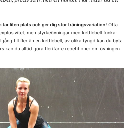
ebell, precis som med en hantel. Här hittar du ett
 tar liten plats och ger dig stor träningsvariation!
Ofta
explosivitet, men styrkeövningar med kettlebell funkar
gång till fler än en kettlebell, av olika tyngd kan du byta
 kan du alltid göra fler/färre repetitioner om övningen