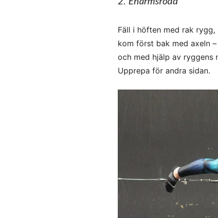
2. Enarmsrodd
Fäll i höften med rak rygg,
kom först bak med axeln –
och med hjälp av ryggens m
Upprepa för andra sidan.