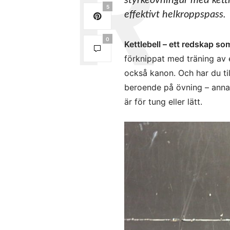
styrkeövningar med kettl
5
effektivt helkroppspass.
0
Kettlebell – ett redskap som
förknippat med träning av 
också kanon. Och har du till
beroende på övning – annars
är för tung eller lätt.