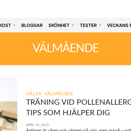
KOST
BLOGGAR
SKÖNHET
TESTER
VECKANS 
VÄLMÅENDE
HÄLSA
VÄLMÅENDE
TRÄNING VID POLLENALLERG
TIPS SOM HJÄLPER DIG
APRIL 10, 2025
Äntligen är våren och värmen på väg, men också – poll