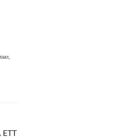
H
iskt,
 ETT