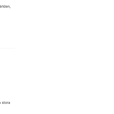
ärlden,
a stora