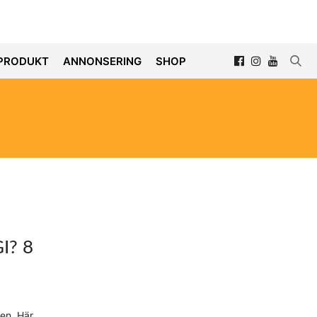
PRODUKT
ANNONSERING
SHOP
I? 8
en. Här