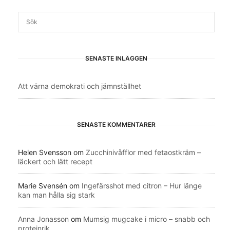
SENASTE INLÄGGEN
Att värna demokrati och jämnställhet
SENASTE KOMMENTARER
Helen Svensson
om
Zucchinivåfflor med fetaostkräm –
läckert och lätt recept
Marie Svensén
om
Ingefärsshot med citron – Hur länge
kan man hålla sig stark
Anna Jonasson
om
Mumsig mugcake i micro – snabb och
proteinrik