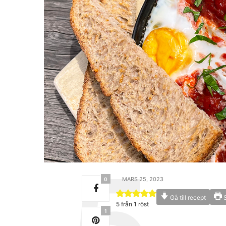
MARS 25, 2023
0
Gå till recept
S
5
från 1 röst
1