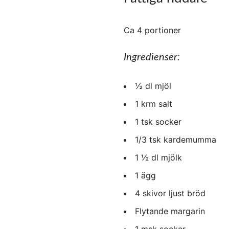
Ca 4 portioner
Ingredienser:
½ dl mjöl
1 krm salt
1 tsk socker
1/3 tsk kardemumma
1 ½ dl mjölk
1 ägg
4 skivor ljust bröd
Flytande margarin