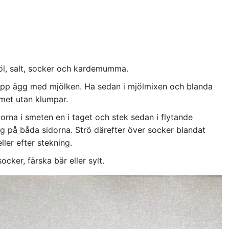
jöl, salt, socker och kardemumma.
a upp ägg med mjölken. Ha sedan i mjölmixen och blanda
 smet utan klumpar.
rna i smeten en i taget och stek sedan i flytande
färg på båda sidorna. Strö därefter över socker blandat
ler efter stekning.
socker, färska bär eller sylt.