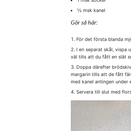
1 msk socker
½ msk kanel
Gör så här:
För det första blanda m
I en separat skål, visp
väl tills att du fått en slät
Doppa därefter brödskivo
margarin tills att de fått 
med kanel antingen under el
Servera till slut med flor