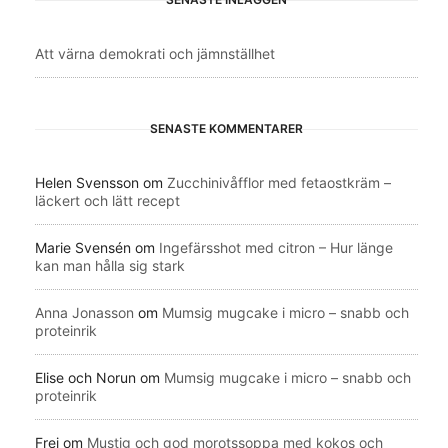
Att värna demokrati och jämnställhet
SENASTE KOMMENTARER
Helen Svensson
om
Zucchinivåfflor med fetaostkräm –
läckert och lätt recept
Marie Svensén
om
Ingefärsshot med citron – Hur länge
kan man hålla sig stark
Anna Jonasson
om
Mumsig mugcake i micro – snabb och
proteinrik
Elise och Norun
om
Mumsig mugcake i micro – snabb och
proteinrik
Frei
om
Mustig och god morotssoppa med kokos och