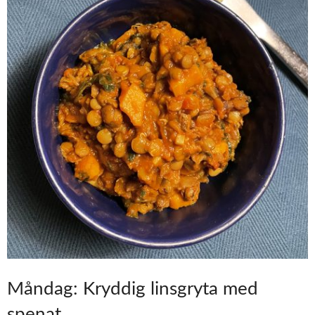
Måndag: Kryddig linsgryta med
spenat