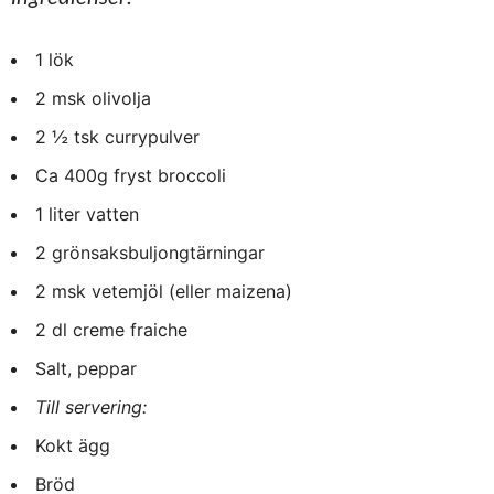
1 lök
2 msk olivolja
2 ½ tsk currypulver
Ca 400g fryst broccoli
1 liter vatten
2 grönsaksbuljongtärningar
2 msk vetemjöl (eller maizena)
2 dl creme fraiche
Salt, peppar
Till servering:
Kokt ägg
Bröd