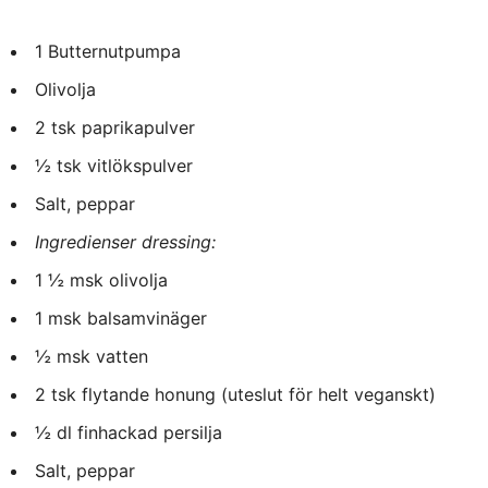
1 Butternutpumpa
Olivolja
2 tsk paprikapulver
½ tsk vitlökspulver
Salt, peppar
Ingredienser dressing:
1 ½ msk olivolja
1 msk balsamvinäger
½ msk vatten
2 tsk flytande honung (uteslut för helt veganskt)
½ dl finhackad persilja
Salt, peppar