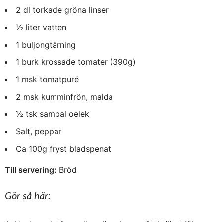
2 dl torkade gröna linser
½ liter vatten
1 buljongtärning
1 burk krossade tomater (390g)
1 msk tomatpuré
2 msk kumminfrön, malda
½ tsk sambal oelek
Salt, peppar
Ca 100g fryst bladspenat
Till servering:
Bröd
Gör så här: