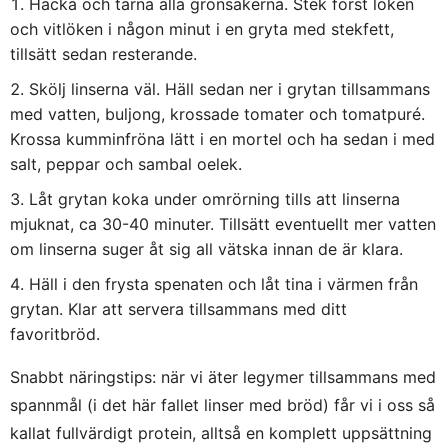
Hacka och tärna alla grönsakerna. Stek först löken
och vitlöken i någon minut i en gryta med stekfett,
tillsätt sedan resterande.
Skölj linserna väl. Häll sedan ner i grytan tillsammans
med vatten, buljong, krossade tomater och tomatpuré.
Krossa kumminfröna lätt i en mortel och ha sedan i med
salt, peppar och sambal oelek.
Låt grytan koka under omrörning tills att linserna
mjuknat, ca 30-40 minuter. Tillsätt eventuellt mer vatten
om linserna suger åt sig all vätska innan de är klara.
Häll i den frysta spenaten och låt tina i värmen från
grytan. Klar att servera tillsammans med ditt
favoritbröd.
Snabbt näringstips: när vi äter legymer tillsammans med
spannmål (i det här fallet linser med bröd) får vi i oss så
kallat fullvärdigt protein, alltså en komplett uppsättning