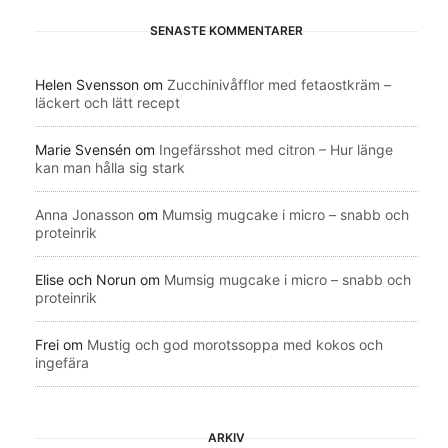
SENASTE KOMMENTARER
Helen Svensson
om
Zucchinivåfflor med fetaostkräm –
läckert och lätt recept
Marie Svensén
om
Ingefärsshot med citron – Hur länge
kan man hålla sig stark
Anna Jonasson
om
Mumsig mugcake i micro – snabb och
proteinrik
Elise och Norun
om
Mumsig mugcake i micro – snabb och
proteinrik
Frei
om
Mustig och god morotssoppa med kokos och
ingefära
ARKIV