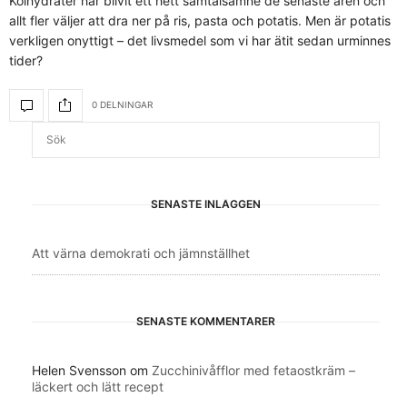
Kolhydrater har blivit ett hett samtalsämne de senaste åren och
allt fler väljer att dra ner på ris, pasta och potatis. Men är potatis
verkligen onyttigt – det livsmedel som vi har ätit sedan urminnes
tider?
0 DELNINGAR
SENASTE INLÄGGEN
Att värna demokrati och jämnställhet
SENASTE KOMMENTARER
Helen Svensson
om
Zucchinivåfflor med fetaostkräm –
läckert och lätt recept