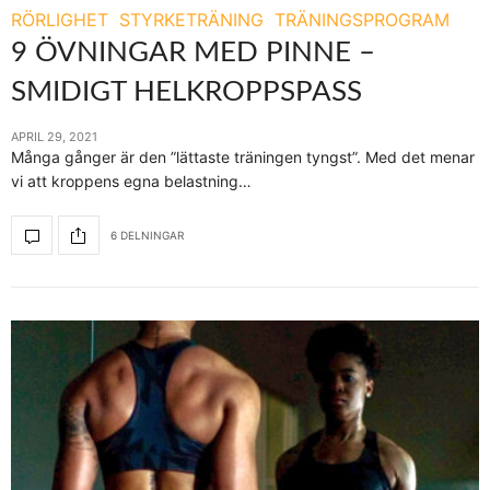
RÖRLIGHET
STYRKETRÄNING
TRÄNINGSPROGRAM
9 ÖVNINGAR MED PINNE –
SMIDIGT HELKROPPSPASS
APRIL 29, 2021
Många gånger är den ”lättaste träningen tyngst”. Med det menar
vi att kroppens egna belastning…
6 DELNINGAR