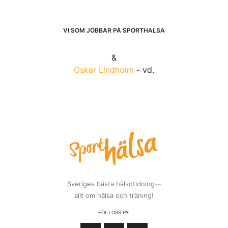
DECEMBER 8, 2019
Bakom lucka 8 hittar du den finaste presenten
man kan få – träningsglädje och god hälsa, här hos
Nordic Wellness.
Nordic Wellness är en av Sveriges största och bästa
friskvårdskedjor med 226 gym i Sverige.
Det ger dem
unika möjligheter att ständigt utveckla sina klubbar och
att ligga i framkant när det gäller utbud, kvalitet,
personal och inte minst pris.
”Hos oss ska alla känna sig
hemma – det är viktigt för oss!”