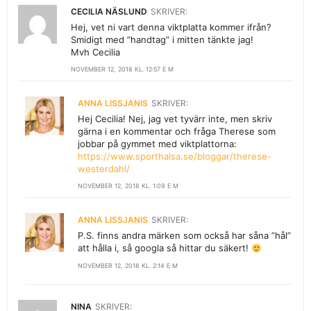
CECILIA NÄSLUND
SKRIVER:
Hej, vet ni vart denna viktplatta kommer ifrån?
Smidigt med ”handtag” i mitten tänkte jag!
Mvh Cecilia
NOVEMBER 12, 2018 KL. 12:57 E M
ANNA LISSJANIS
SKRIVER:
Hej Cecilia! Nej, jag vet tyvärr inte, men skriv
gärna i en kommentar och fråga Therese som
jobbar på gymmet med viktplattorna:
https://www.sporthalsa.se/bloggar/therese-
westerdahl/
NOVEMBER 12, 2018 KL. 1:09 E M
ANNA LISSJANIS
SKRIVER:
P.S. finns andra märken som också har såna ”hål”
att hålla i, så googla så hittar du säkert!
NOVEMBER 12, 2018 KL. 2:14 E M
NINA
SKRIVER: