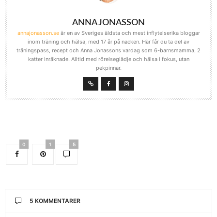
ANNA JONASSON
annajonasson.se
är en av Sveriges äldsta och mest inflytelserika bloggar
inom träning och hälsa, med 17 år på nacken. Här får du ta del av
träningspass, recept och Anna Jonassons vardag som 6-barnsmamma, 2
katter inräknade. Alltid med rörelseglädje och hälsa i fokus, utan
pekpinnar.
0
1
5
5 KOMMENTARER