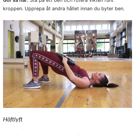
Gör så här:
Stå på ett ben och rotera vikten runt
kroppen. Upprepa åt andra hållet innan du byter ben.
Höftlyft