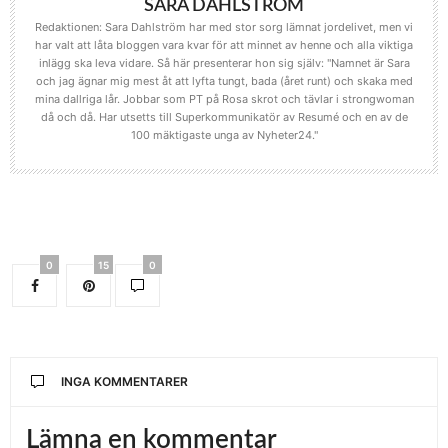
SARA DAHLSTRÖM
Redaktionen: Sara Dahlström har med stor sorg lämnat jordelivet, men vi
har valt att låta bloggen vara kvar för att minnet av henne och alla viktiga
inlägg ska leva vidare. Så här presenterar hon sig själv: "Namnet är Sara
och jag ägnar mig mest åt att lyfta tungt, bada (året runt) och skaka med
mina dallriga lår. Jobbar som PT på Rosa skrot och tävlar i strongwoman
då och då. Har utsetts till Superkommunikatör av Resumé och en av de
100 mäktigaste unga av Nyheter24."
0
15
0
INGA KOMMENTARER
Lämna en kommentar