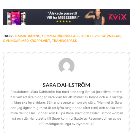
TAGS:
HEMMATRÄNING
,
HEMMATRÄNINGSPASS
,
KROPPSVIKTSÖVNINGAR
,
ÖVNINGAR MED KROPPSVIKT
,
TRÄNINGSPASS
SARA DAHLSTRÖM
Redaktionen: Sara Dahlström har med stor sorg lämnat jordelivet, men vi
har valt att låta bloggen vara kvar för att minnet av henne och alla viktiga
inlägg ska leva vidare. Så här presenterar hon sig själv: "Namnet är Sara
och jag ägnar mig mest åt att lyfta tungt, bada (året runt) och skaka med
mina dallriga lår. Jobbar som PT på Rosa skrot och tävlar i strongwoman
då och då. Har utsetts till Superkommunikatör av Resumé och en av de
100 mäktigaste unga av Nyheter24."