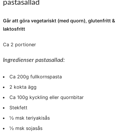
pastasallad
Går att göra vegetariskt (med quorn), glutenfritt &
laktosfritt
Ca 2 portioner
Ingredienser pastasallad:
Ca 200g fullkornspasta
2 kokta ägg
Ca 100g kyckling eller quornbitar
Stekfett
½ msk teriyakisås
½ msk sojasås