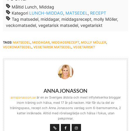
Måltid
Lunch, Middag
Kategori
LUNCH-MIDDAG
,
MATSEDEL
,
RECEPT
Tag
matsedel, middagar, middagsrecept, molly Möller,
veckomatsedel, vegetarisk matsedel, vegetariskt
TAGS:
MATSEDEL
,
MIDDAGAR
,
MIDDAGSRECEPT
,
MOLLY MÖLLER
,
VECKOMATSEDEL
,
VEGETARISK MATSEDEL
,
VEGETARISKT
ANNA JONASSON
annajonasson.se
är en av Sveriges äldsta och mest inflytelserika bloggar
inom träning och hälsa, med 17 år på nacken. Här får du ta del av
träningspass, recept och Anna Jonassons vardag som 6-barnsmamma, 2
katter inräknade. Alltid med rörelseglädje och hälsa i fokus, utan
pekpinnar.