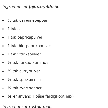
Ingredienser fajitakryddmix:
½ tsk cayennepeppar
1 tsk salt
1 tsk paprikapulver
1 tsk rökt paprikapulver
1 tsk vitlökspulver
½ tsk torkad koriander
½ tsk currypulver
½ tsk spiskummin
½ tsk svartpeppar
(eller använd 1 påse färdigköpt mix)
Ingredienser rostad majs: