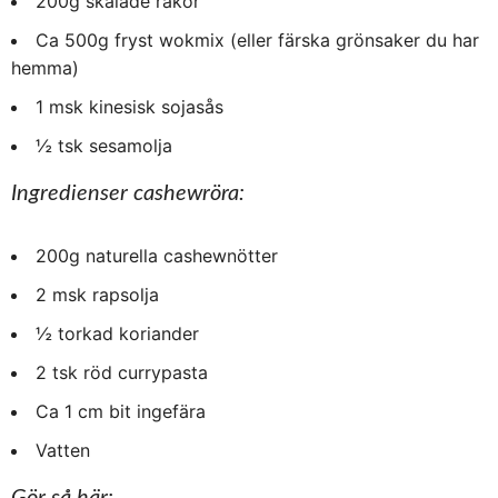
200g skalade räkor
Ca 500g fryst wokmix (eller färska grönsaker du har
hemma)
1 msk kinesisk sojasås
½ tsk sesamolja
Ingredienser cashewröra:
200g naturella cashewnötter
2 msk rapsolja
½ torkad koriander
2 tsk röd currypasta
Ca 1 cm bit ingefära
Vatten