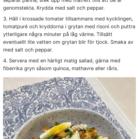
separat panna, stek upp med matfett tills att de är
genomstekta. Krydda med salt och peppar.
Häll i krossade tomater tillsammans med kycklingen,
tomatpuré och kryddorna i grytan med risoni och puttra
ytterligare några minuter på låg värme. Tillsätt
eventuellt lite vatten om grytan blir för tjock. Smaka av
med salt och peppar.
Servera med en härligt matig sallad, gärna med
fiberrika gryn såsom quinoa, mathavre eller råris.