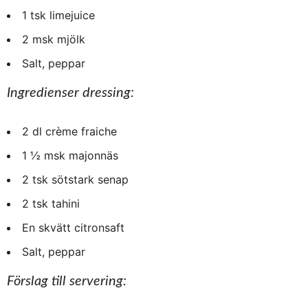
1 tsk limejuice
2 msk mjölk
Salt, peppar
Ingredienser dressing:
2 dl crème fraiche
1 ½ msk majonnäs
2 tsk sötstark senap
2 tsk tahini
En skvätt citronsaft
Salt, peppar
Förslag till servering: