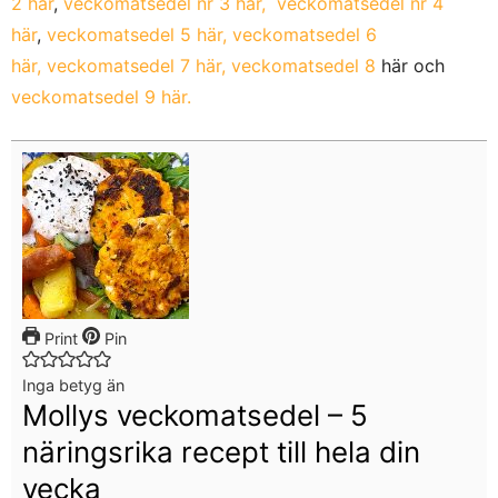
2 här
,
veckomatsedel nr 3 här,
veckomatsedel nr 4
här
,
veckomatsedel 5 här,
veckomatsedel 6
här,
veckomatsedel 7 här,
veckomatsedel 8
här och
veckomatsedel 9 här.
Print
Pin
Inga betyg än
Mollys veckomatsedel – 5
näringsrika recept till hela din
vecka