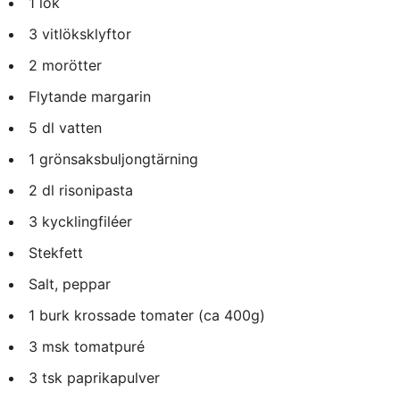
1 lök
3 vitlöksklyftor
2 morötter
Flytande margarin
5 dl vatten
1 grönsaksbuljongtärning
2 dl risonipasta
3 kycklingfiléer
Stekfett
Salt, peppar
1 burk krossade tomater (ca 400g)
3 msk tomatpuré
3 tsk paprikapulver