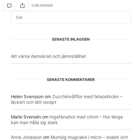
0 DELNINGAR
SENASTE INLÄGGEN
Att värna demokrati och jämnställhet
SENASTE KOMMENTARER
Helen Svensson
om
Zucchinivåfflor med fetaostkräm –
läckert och lätt recept
Marie Svensén
om
Ingefärsshot med citron – Hur länge
kan man hålla sig stark
Anna Jonasson
om
Mumsig mugcake i micro – snabb och