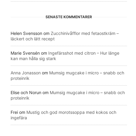
SENASTE KOMMENTARER
Helen Svensson
om
Zucchinivåfflor med fetaostkräm –
läckert och lätt recept
Marie Svensén
om
Ingefärsshot med citron – Hur länge
kan man hålla sig stark
Anna Jonasson
om
Mumsig mugcake i micro – snabb och
proteinrik
Elise och Norun
om
Mumsig mugcake i micro – snabb och
proteinrik
Frei
om
Mustig och god morotssoppa med kokos och
ingefära