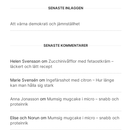
SENASTE INLÄGGEN
Att värna demokrati och jämnställhet
SENASTE KOMMENTARER
Helen Svensson
om
Zucchinivåfflor med fetaostkräm –
läckert och lätt recept
Marie Svensén
om
Ingefärsshot med citron – Hur länge
kan man hålla sig stark
Anna Jonasson
om
Mumsig mugcake i micro – snabb och
proteinrik
Elise och Norun
om
Mumsig mugcake i micro – snabb och
proteinrik