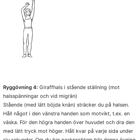
Ryggövning 4:
Giraffhals i stående ställning (mot
halsspänningar och vid migrän)
Stående (med lätt böjda knän) sträcker du på halsen.
Håll något i den vänstra handen som motvikt, t.ex. en
väska. För den högra handen över huvudet och dra den
med lätt tryck mot höger. Håll kvar på varje sida under
sju sekunder. Om du har nackproblem bör denna övning