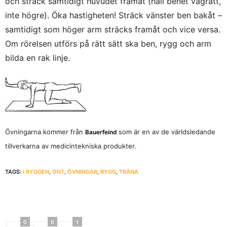
och sträck samtidigt huvudet framåt (håll benet vågrätt,
inte högre). Öka hastigheten! Sträck vänster ben bakåt –
samtidigt som höger arm sträcks framåt och vice versa.
Om rörelsen utförs på rätt sätt ska ben, rygg och arm
bilda en rak linje.
Övningarna kommer från
som är en av de världsledande
Bauerfeind
tillverkarna av medicintekniska produkter.
TAGS:
I RYGGEN
,
ONT
,
ÖVNINGAR
,
RYGG
,
TRÄNA
0
0
1