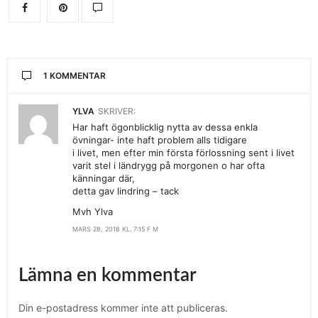
1 KOMMENTAR
YLVA
SKRIVER:
Har haft ögonblicklig nytta av dessa enkla
övningar- inte haft problem alls tidigare
i livet, men efter min första förlossning sent i livet
varit stel i ländrygg på morgonen o har ofta
känningar där,
detta gav lindring – tack
Mvh Ylva
MARS 28, 2018 KL. 7:15 F M
Lämna en kommentar
Din e-postadress kommer inte att publiceras.