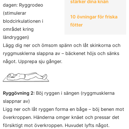
stärker dina knän
dagen: Ryggrodeo
(stimulerar
10 övningar för friska
blodcirkulationen i
fötter
området kring
ländryggen)
Lägg dig ner och ömsom spänn och låt skinkorna och
ryggmusklerna slappna av – bäckenet höjs och sänks
något. Upprepa sju gånger.
Ryggövning 2:
Böj ryggen i sängen (ryggmusklerna
slappnar av)
Ligg ner och låt ryggen forma en båge – böj benen mot
överkroppen. Händerna omger knäet och pressar det
försiktigt mot överkroppen. Huvudet lyfts något.