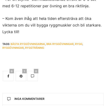
med 6-12 repetitioner per övning en bra riktlinje.
– Kom även ihåg att hela tiden eftersträva att öka
vikterna om du vill bygga ryggmuskler och bli starkare.
Lycka till!
TAGS:
BÄSTA RYGGÖVNINGARNA
,
BRA RYGGÖVNINGAR
,
RYGG
,
RYGGÖVNINGAR
,
RYGGTRÄNING
0
1
0
INGA KOMMENTARER