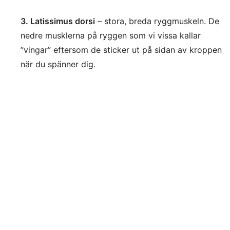
3. Latissimus dorsi
– stora, breda ryggmuskeln. De
nedre musklerna på ryggen som vi vissa kallar
”vingar” eftersom de sticker ut på sidan av kroppen
när du spänner dig.
4. Erector spinae
– de nedre, inre musklerna längs
ryggraden. Den del av ryggmuskulaturen som ofta
kallas ländryggen och är en av de starkaste
musklerna på kroppen.
Vanliga misstag vid ryggträning
1. Att fokusera på fel övningar.
Hitta varianter där
du verkligen får kontakt och använder
ryggmusklerna, istället för att jobba med armarna,