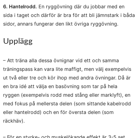
6. Hantelrodd.
En ryggövning där du jobbar med en
sida i taget och därför är bra för att bli jämnstark i båda
sidor, annars fungerar den likt övriga ryggövning.
Upplägg
– Att träna alla dessa övnignar vid ett och samma
träningspass kan vara lite maffigt, men välj exempelvis
ut två eller tre och kör ihop med andra övningar. Då är
en bra idé att välja en basövning som tar på hela
ryggen (exempelvis rodd med stång eller marklyft), en
med fokus på mellersta delen (som sittande kabelrodd
eller hantelrodd) och en för översta delen (som
räckhäv).
– För en styrke- och muskelökande effekt är 3-5 set