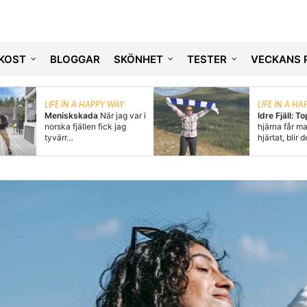
KOST
BLOGGAR
SKÖNHET
TESTER
VECKANS 
LIFE IN A HAPPY WAY
LIFE IN A H
Meniskskada
När jag var i
Idre Fjäll: T
norska fjällen fick jag
hjärna får m
tyvärr…
hjärtat, blir 