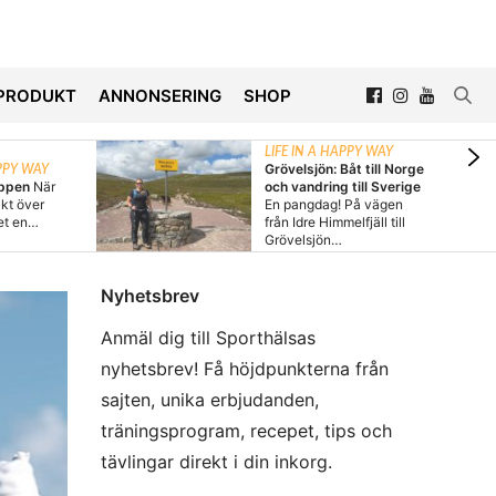
PRODUKT
ANNONSERING
SHOP
LIFE IN A HAPPY WAY
Grövelsjön: Båt till Norge
APPY WAY
oppen
När
och vandring till Sverige
akt över
En pangdag! På vägen
det en…
från Idre Himmelfjäll till
Grövelsjön…
Nyhetsbrev
Anmäl dig till Sporthälsas
nyhetsbrev! Få höjdpunkterna från
sajten, unika erbjudanden,
träningsprogram, recepet, tips och
tävlingar direkt i din inkorg.