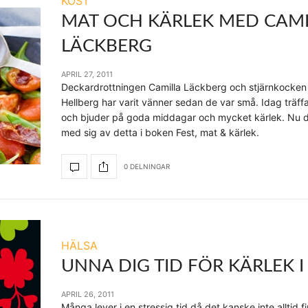
KOST
MAT OCH KÄRLEK MED CAMI
LÄCKBERG
APRIL 27, 2011
Deckardrottningen Camilla Läckberg och stjärnkocken 
Hellberg har varit vänner sedan de var små. Idag träff
och bjuder på goda middagar och mycket kärlek. Nu d
med sig av detta i boken Fest, mat & kärlek.
0 DELNINGAR
HÄLSA
UNNA DIG TID FÖR KÄRLEK I
APRIL 26, 2011
Många lever i en stressig tid då det kanske inte alltid f