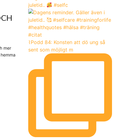
juletid..
#selfc
OCH
⌇Podd 84: Konsten att dö ung så
ch mer
sent som möjligt m
ng hemma