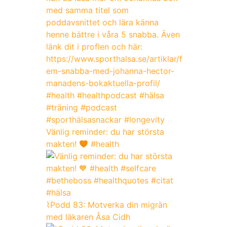
Vänlig reminder: du har största
makten!
#health
⌇Podd 83: Motverka din migrän
med läkaren Åsa Cidh