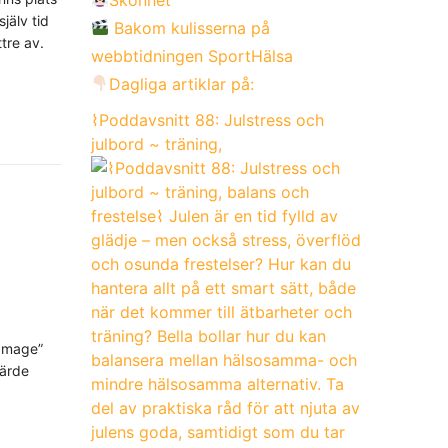
själv tid
Bakom kulisserna på
tre av.
webbtidningen SportHälsa
Dagliga artiklar på:
⌇Poddavsnitt 88: Julstress och
julbord ~ träning,
 mage”
järde