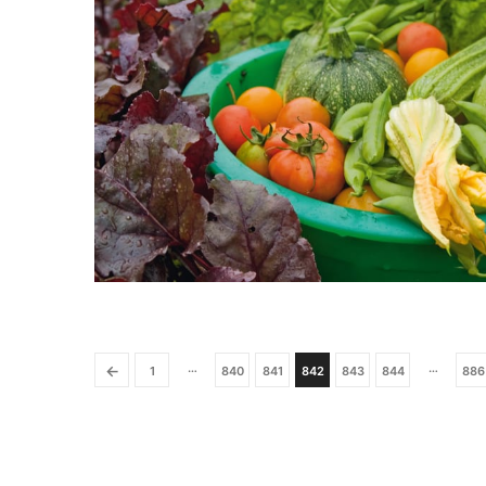
…
…
←
1
840
841
842
843
844
886