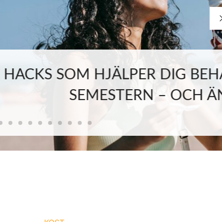
R DIG BEHÅLLA VIKTEN UNDER
N – OCH ÄNDÅ NJUTA