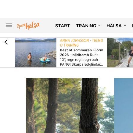
START
TRÄNING
HÄLSA
 TREND
ANNA JONASSON - TREND
O TRÄNING
k – 24
Best of sommaren i Jorm
in…
Om
2026 – bildbomb
Runt
 att
10°, regn regn regn och
ort..…
PANG! Skarpa solglimtar…