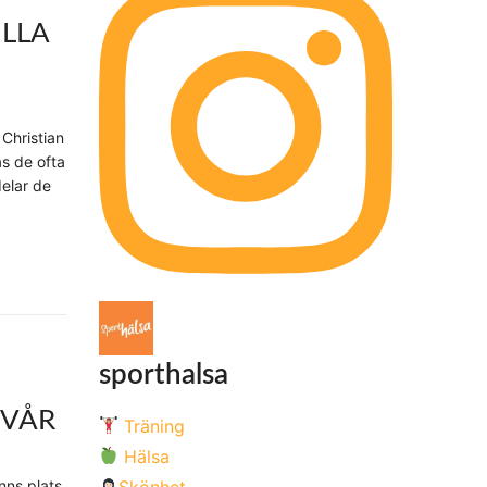
LLA
Christian
as de ofta
elar de
sporthalsa
 VÅR
Träning
Hälsa
Skönhet
inns plats