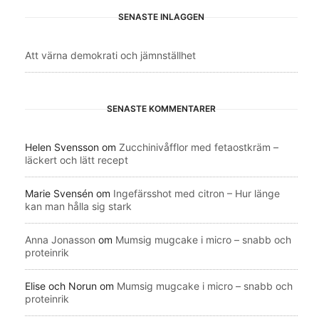
SENASTE INLÄGGEN
Att värna demokrati och jämnställhet
SENASTE KOMMENTARER
Helen Svensson
om
Zucchinivåfflor med fetaostkräm –
läckert och lätt recept
Marie Svensén
om
Ingefärsshot med citron – Hur länge
kan man hålla sig stark
Anna Jonasson
om
Mumsig mugcake i micro – snabb och
proteinrik
Elise och Norun
om
Mumsig mugcake i micro – snabb och
proteinrik