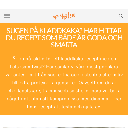
SUGEN PÅ KLADDKAKA? HÄR HITTAR
DU RECEPT SOM BÅDE ÄR GODA OCH
SMARTA
Är du på jakt efter ett kladdkaka recept med en
hälsosam twist? Här samlar vi våra mest populära
varianter – allt från sockerfria och glutenfria alternativ
till extra proteinrika godsaker. Oavsett om du är
chokladälskare, träningsentusiast eller bara vill baka
något gott utan att kompromissa med dina mål – här
finns recept att testa och njuta av.