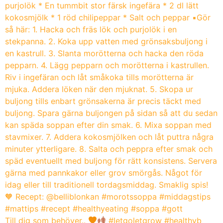
Till dig som behöver..
#letgoletgrow #healthyb