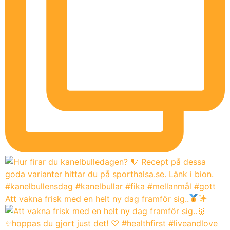
Att vakna frisk med en helt ny dag framför sig..