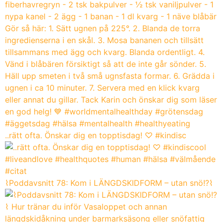
..rätt ofta. Önskar dig en topptisdag! ♡ #kindisc
⌇Poddavsnitt 78: Kom i LÄNGDSKIDFORM – utan snö!?⌇