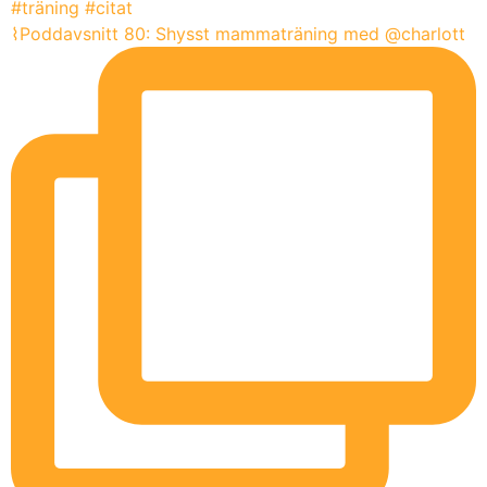
⌇Poddavsnitt 80: Shysst mammaträning med @charlott