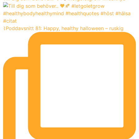
⌇Poddavsnitt 81: Happy, healthy halloween – ruskig