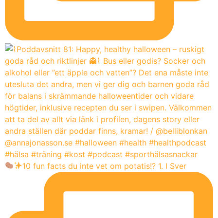
10 fun facts du inte vet om potatis!? 1. I Sver