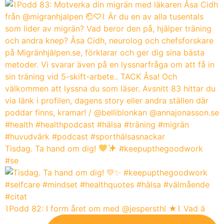
Tisdag. Ta hand om dig!
#keepupthegoodwork
#se
⌇Podd 82: I form året om med @jespersthl ★⌇ Vad ä