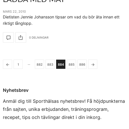
MARS 22, 2010
Dietisten Jennie Johansson tipsar om vad du bör äta innan ett
riktigt långlopp.
0 DELNINGAR
…
←
→
1
882
883
884
885
886
Nyhetsbrev
Anmäl dig till Sporthälsas nyhetsbrev! Få höjdpunkterna
från sajten, unika erbjudanden, träningsprogram,
recepet, tips och tävlingar direkt i din inkorg.