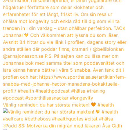
Vänlig reminder: du har största makten!
#health
⌇Podd 83: Motverka din migrän med läkaren Åsa Cidh