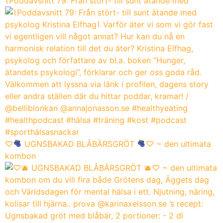
⌇Poddavsnitt 79: Från stört- till sunt ätande med
♡
UGNSBAKAD BLÅBÄRSGRÖT
♡ ~ den ultimata
kombon