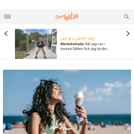
 O
LIFE IN A HAPPY WAY
m 2026
Meniskskada
När jag var i
 regn
norska fjällen fick jag tyvärr…