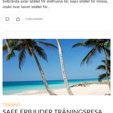
Solbrända axlar istället för stelfrusna tår, keps istället för mössa,
utsikt över havet istället för…
0 DELNINGAR
TRÄNING
SAFE ERBJUDER TRÄNINGSRESA