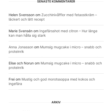
SENASTE KOMMENTARER
Helen Svensson
om
Zucchinivåfflor med fetaostkräm –
läckert och lätt recept
Marie Svensén
om
Ingefärsshot med citron – Hur länge
kan man hålla sig stark
Anna Jonasson
om
Mumsig mugcake i micro – snabb och
proteinrik
Elise och Norun
om
Mumsig mugcake i micro – snabb och
proteinrik
Frei
om
Mustig och god morotssoppa med kokos och
ingefära
ARKIV