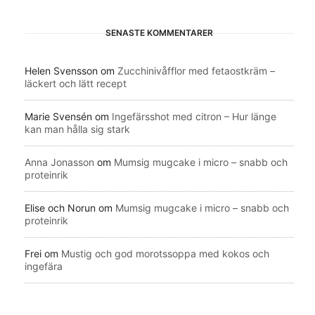
SENASTE KOMMENTARER
Helen Svensson
om
Zucchinivåfflor med fetaostkräm –
läckert och lätt recept
Marie Svensén
om
Ingefärsshot med citron – Hur länge
kan man hålla sig stark
Anna Jonasson
om
Mumsig mugcake i micro – snabb och
proteinrik
Elise och Norun
om
Mumsig mugcake i micro – snabb och
proteinrik
Frei
om
Mustig och god morotssoppa med kokos och
ingefära