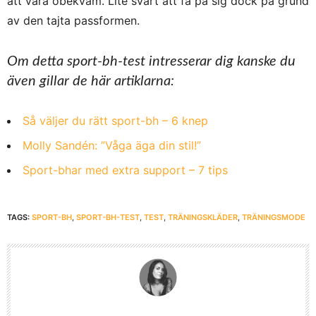
att vara obekväm. Lite svårt att få på sig dock på grund
av den tajta passformen.
Om detta sport-bh-test intresserar dig kanske du
även gillar de här artiklarna:
Så väljer du rätt sport-bh – 6 knep
Molly Sandén: ”Våga äga din stil!”
Sport-bhar med extra support – 7 tips
TAGS:
SPORT-BH
,
SPORT-BH-TEST
,
TEST
,
TRÄNINGSKLÄDER
,
TRÄNINGSMODE