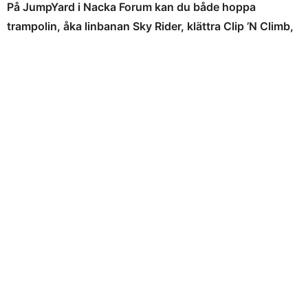
På JumpYard i Nacka Forum kan du både hoppa
trampolin, åka linbanan Sky Rider, klättra Clip ’N Climb,
dyk in i nya världar via VR, kämpa på en Ninjabana,
spela fotboll och mycket mer.
Av säkerhetsskäl är
åldersgränsen från 6 år och uppåt, med vissa undantag
för 4-5 år i vuxens sällskap under lugna timmar (dock ej
kl 10-18 på helger och lov). Annars är alla välkomna!
”Vårt hopp är att motverka
stillasittande!”