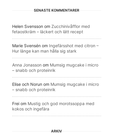
SENASTE KOMMENTARER
Helen Svensson
om
Zucchinivåfflor med
fetaostkräm – läckert och lätt recept
Marie Svensén
om
Ingefärsshot med citron –
Hur länge kan man hålla sig stark
Anna Jonasson
om
Mumsig mugcake i micro
– snabb och proteinrik
Elise och Norun
om
Mumsig mugcake i micro
– snabb och proteinrik
Frei
om
Mustig och god morotssoppa med
kokos och ingefära
ARKIV