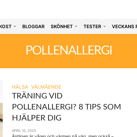
KOST
BLOGGAR
SKÖNHET
TESTER
VECKANS 
POLLENALLERGI
HÄLSA
VÄLMÅENDE
TRÄNING VID
POLLENALLERGI? 8 TIPS SOM
HJÄLPER DIG
APRIL 10, 2025
Äntligen är våren och värmen på väg, men också –