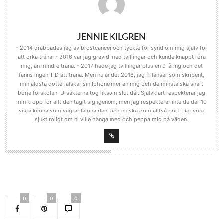
JENNIE KILGREN
- 2014 drabbades jag av bröstcancer och tyckte för synd om mig själv för
att orka träna. - 2016 var jag gravid med tvillingar och kunde knappt röra
mig, än mindre träna. - 2017 hade jag tvillingar plus en 9-åring och det
fanns ingen TID att träna. Men nu är det 2018, jag frilansar som skribent,
min äldsta dotter älskar sin Iphone mer än mig och de minsta ska snart
börja förskolan. Ursäkterna tog liksom slut där. Självklart respekterar jag
min kropp för allt den tagit sig igenom, men jag respekterar inte de där 10
sista kilona som vägrar lämna den, och nu ska dom alltså bort. Det vore
sjukt roligt om ni ville hänga med och peppa mig på vägen.
0
0
0