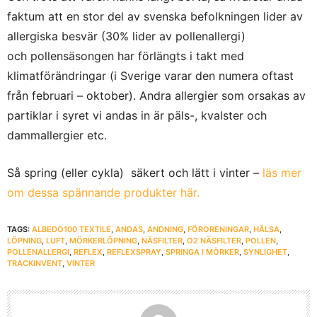
faktum att en stor del av svenska befolkningen lider av
allergiska besvär (30% lider av pollenallergi)
och pollensäsongen har förlängts i takt med
klimatförändringar (i Sverige varar den numera oftast
från februari – oktober). Andra allergier som orsakas av
partiklar i syret vi andas in är päls-, kvalster och
dammallergier etc.
Så spring (eller cykla) säkert och lätt i vinter –
läs mer
om dessa spännande produkter här.
TAGS:
ALBEDO100 TEXTILE
,
ANDAS
,
ANDNING
,
FÖRORENINGAR
,
HÄLSA
,
LÖPNING
,
LUFT
,
MÖRKERLÖPNING
,
NÄSFILTER
,
O2 NÄSFILTER
,
POLLEN
,
POLLENALLERGI
,
REFLEX
,
REFLEXSPRAY
,
SPRINGA I MÖRKER
,
SYNLIGHET
,
TRACKINVENT
,
VINTER