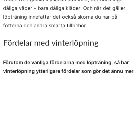
dåliga väder – bara dåliga kläder! Och när det gäller
löpträning innefattar det också skorna du har på
fötterna och andra smarta tillbehör.
Fördelar med vinterlöpning
Förutom de vanliga fördelarna med löpträning, så har
vinterlöpning ytterligare fördelar som gör det ännu mer
motiverande att skippa löpbandet och ge sig ut i kylan
istället.
Att navigera genom snö och slask tar träningen till en ny
nivå. Att springa i kylan och på vinterunderlag ger en
mer intensiv träning där musklerna i fötter och ben
används på andra sätt än vid ”vanligt” platt underlag.