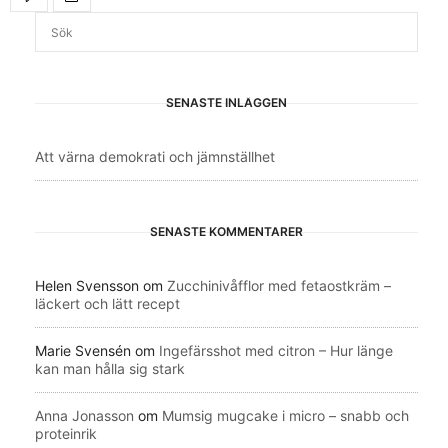
SENASTE INLÄGGEN
Att värna demokrati och jämnställhet
SENASTE KOMMENTARER
Helen Svensson
om
Zucchinivåfflor med fetaostkräm –
läckert och lätt recept
Marie Svensén
om
Ingefärsshot med citron – Hur länge
kan man hålla sig stark
Anna Jonasson
om
Mumsig mugcake i micro – snabb och
proteinrik