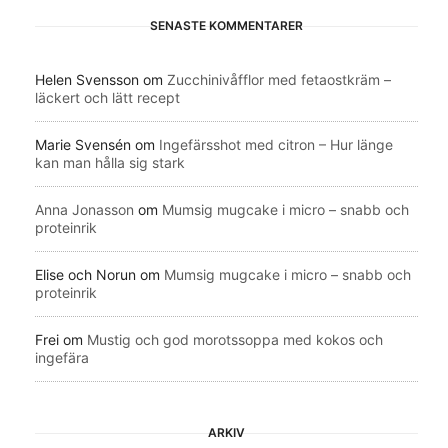
SENASTE KOMMENTARER
Helen Svensson
om
Zucchinivåfflor med fetaostkräm –
läckert och lätt recept
Marie Svensén
om
Ingefärsshot med citron – Hur länge
kan man hålla sig stark
Anna Jonasson
om
Mumsig mugcake i micro – snabb och
proteinrik
Elise och Norun
om
Mumsig mugcake i micro – snabb och
proteinrik
Frei
om
Mustig och god morotssoppa med kokos och
ingefära
ARKIV