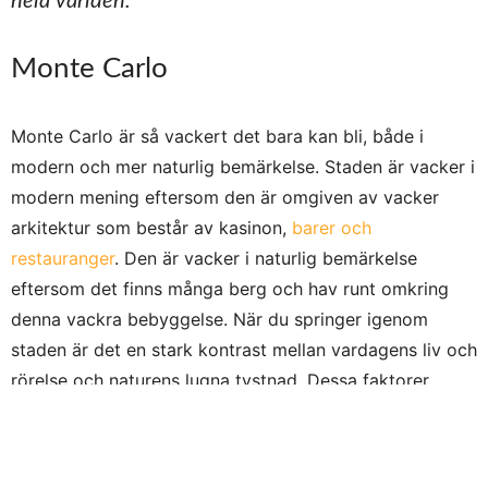
hela världen.
Monte Carlo
Monte Carlo är så vackert det bara kan bli, både i
modern och mer naturlig bemärkelse. Staden är vacker i
modern mening eftersom den är omgiven av vacker
arkitektur som består av kasinon,
barer och
restauranger
. Den är vacker i naturlig bemärkelse
eftersom det finns många berg och hav runt omkring
denna vackra bebyggelse. När du springer igenom
staden är det en stark kontrast mellan vardagens liv och
rörelse och naturens lugna tystnad. Dessa faktorer
skapar tillsammans en av de mest hisnande och
häftigaste destinationerna för löpning genom tiderna;
och det finns mycket annat att göra i Monte Carlo,