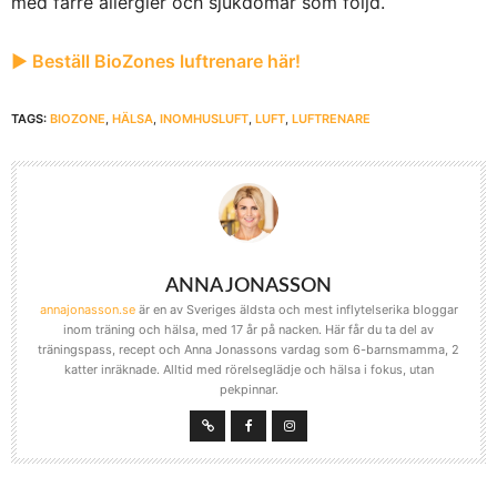
med färre allergier och sjukdomar som följd.
▶︎ Beställ BioZones luftrenare här!
TAGS:
BIOZONE
,
HÄLSA
,
INOMHUSLUFT
,
LUFT
,
LUFTRENARE
ANNA JONASSON
annajonasson.se
är en av Sveriges äldsta och mest inflytelserika bloggar
inom träning och hälsa, med 17 år på nacken. Här får du ta del av
träningspass, recept och Anna Jonassons vardag som 6-barnsmamma, 2
katter inräknade. Alltid med rörelseglädje och hälsa i fokus, utan
pekpinnar.