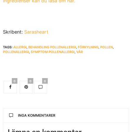
ingredienser kan du läsa om här.
Skribent:
Sarasheart
TAGS:
ALLERGI
,
BEHANDLING POLLENALLERGI
,
FÖRKYLNING
,
POLLEN
,
POLLENALLERGI
,
SYMPTOM POLLENALLERGI
,
VÅR
0
0
0
INGA KOMMENTARER