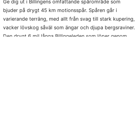
Ge dig ut i Billingens omfattande spårområde som
bjuder på drygt 45 km motionsspår. Spåren går i
varierande terräng, med allt från svag till stark kupering,
vacker lövskog såväl som ängar och djupa bergsraviner.
Den drygt 6 mil långa Billingeleden som löper genom
fritidsområdet är perfekt för traillöpning. 2017 kom
dessutom Billingens fritidsområde med på topp tio över
Sveriges bästa motionsspår.