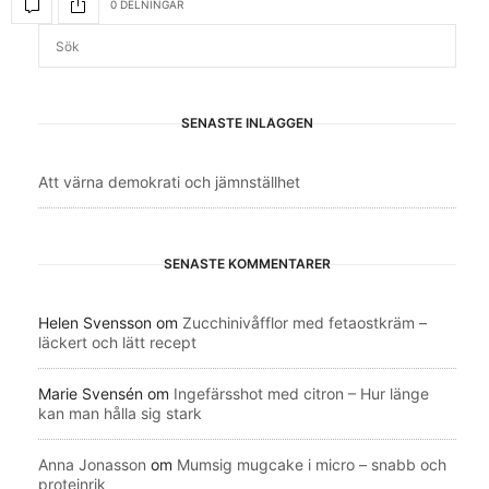
0 DELNINGAR
SENASTE INLÄGGEN
Att värna demokrati och jämnställhet
SENASTE KOMMENTARER
Helen Svensson
om
Zucchinivåfflor med fetaostkräm –
läckert och lätt recept
Marie Svensén
om
Ingefärsshot med citron – Hur länge
kan man hålla sig stark
Anna Jonasson
om
Mumsig mugcake i micro – snabb och
proteinrik