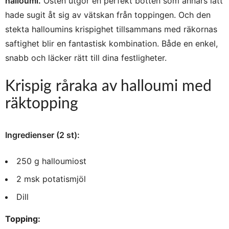
halloumi.
Osten utgör en perfekt botten som annars lätt
hade sugit åt sig av vätskan från toppingen. Och den
stekta halloumins krispighet tillsammans med räkornas
saftighet blir en fantastisk kombination. Både en enkel,
snabb och läcker rätt till dina festligheter.
Krispig råraka av halloumi med
räktopping
Ingredienser (2 st):
250 g halloumiost
2 msk potatismjöl
Dill
Topping: