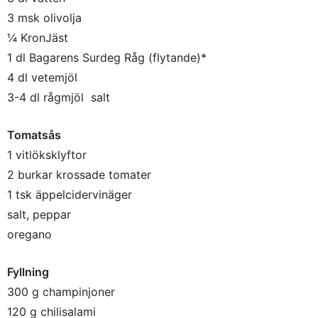
3 msk olivolja
¼ KronJäst
1 dl Bagarens Surdeg Råg (flytande)*
4 dl vetemjöl
3-4 dl rågmjöl salt
Tomatsås
1 vitlöksklyftor
2 burkar krossade tomater
1 tsk äppelcidervinäger
salt, peppar
oregano
Fyllning
300 g champinjoner
120 g chilisalami