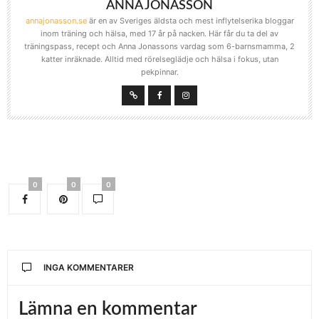
ANNA JONASSON
annajonasson.se
är en av Sveriges äldsta och mest inflytelserika bloggar
inom träning och hälsa, med 17 år på nacken. Här får du ta del av
träningspass, recept och Anna Jonassons vardag som 6-barnsmamma, 2
katter inräknade. Alltid med rörelseglädje och hälsa i fokus, utan
pekpinnar.
0
0
0
INGA KOMMENTARER
Lämna en kommentar