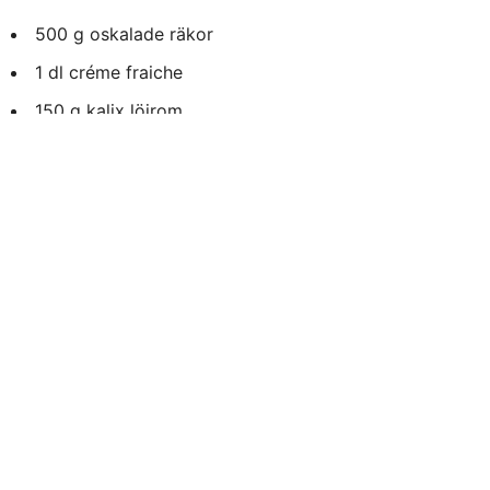
500 g oskalade räkor
1 dl créme fraiche
150 g kalix löjrom
1/2 rödlök
1/2 citron
Dill
Gräslök