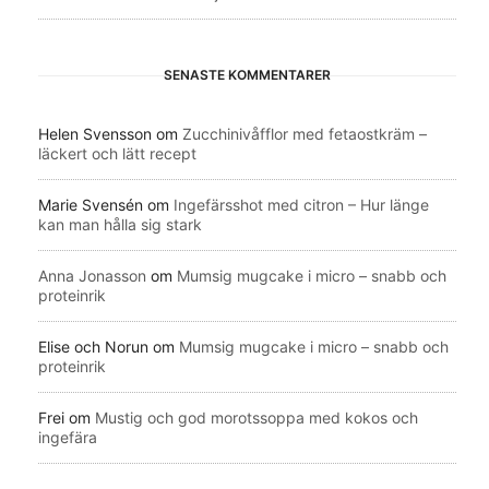
SENASTE KOMMENTARER
Helen Svensson
om
Zucchinivåfflor med fetaostkräm –
läckert och lätt recept
Marie Svensén
om
Ingefärsshot med citron – Hur länge
kan man hålla sig stark
Anna Jonasson
om
Mumsig mugcake i micro – snabb och
proteinrik
Elise och Norun
om
Mumsig mugcake i micro – snabb och
proteinrik
Frei
om
Mustig och god morotssoppa med kokos och
ingefära