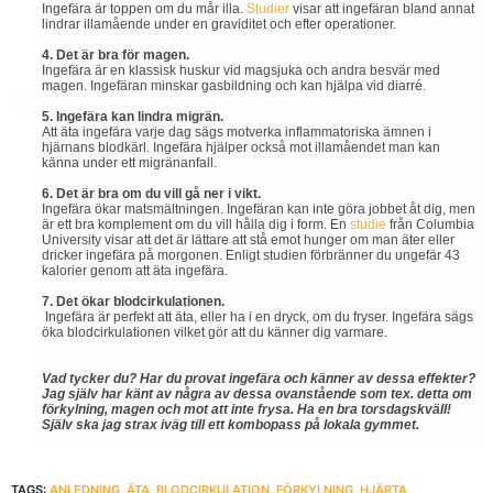
Ingefära är toppen om du mår illa.
Studier
visar att ingefäran bland annat
lindrar illamående under en graviditet och efter operationer.
4. Det är bra för magen.
Ingefära är en klassisk huskur vid magsjuka och andra besvär med
magen. Ingefäran minskar gasbildning och kan hjälpa vid diarré.
5. Ingefära kan lindra migrän.
Att äta ingefära varje dag sägs motverka inflammatoriska ämnen i
hjärnans blodkärl. Ingefära hjälper också mot illamåendet man kan
känna under ett migränanfall.
6. Det är bra om du vill gå ner i vikt.
Ingefära ökar matsmältningen. Ingefäran kan inte göra jobbet åt dig, men
är ett bra komplement om du vill hålla dig i form. En
studie
från Columbia
University visar att det är lättare att stå emot hunger om man äter eller
dricker ingefära på morgonen. Enligt studien förbränner du ungefär 43
kalorier genom att äta ingefära.
7. Det ökar blodcirkulationen.
Ingefära är perfekt att äta, eller ha i en dryck, om du fryser. Ingefära sägs
öka blodcirkulationen vilket gör att du känner dig varmare.
Vad tycker du? Har du provat ingefära och känner av dessa effekter?
Jag själv har känt av några av dessa ovanstående som tex. detta om
förkylning, magen och mot att inte frysa. Ha en bra torsdagskväll!
Själv ska jag strax iväg till ett kombopass på lokala gymmet.
TAGS:
ANLEDNING
,
ÄTA
,
BLODCIRKULATION
,
FÖRKYLNING
,
HJÄRTA
,