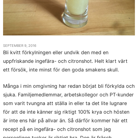
SEPTEMBER 9, 2016
Bli kvitt förkylningen eller undvik den med en
uppfriskande ingefära- och citronshot. Helt klart värt
ett försök, inte minst för den goda smakens skull.
Många i min omgivning har redan börjat bli förkylda och
sjuka. Familjemedlemmar, arbetskollegor och PT-kunder
som varit tvungna att ställa in eller ta det lite lugnare
för att de inte känner sig riktigt 100% krya och hösten
är inte ens här på allvar än. Så därför kommer här ett
recept på en ingefära- och citronshot som jag
personligen tycker är riktigt bra. Den är fräsch,