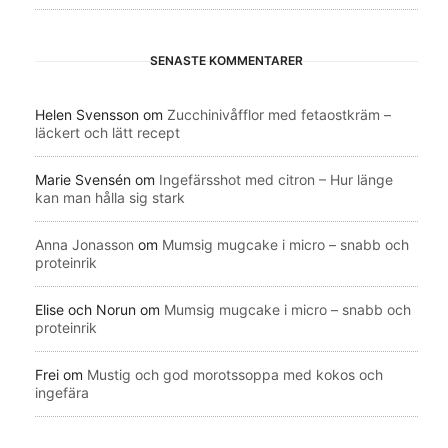
SENASTE KOMMENTARER
Helen Svensson
om
Zucchinivåfflor med fetaostkräm –
läckert och lätt recept
Marie Svensén
om
Ingefärsshot med citron – Hur länge
kan man hålla sig stark
Anna Jonasson
om
Mumsig mugcake i micro – snabb och
proteinrik
Elise och Norun
om
Mumsig mugcake i micro – snabb och
proteinrik
Frei
om
Mustig och god morotssoppa med kokos och
ingefära