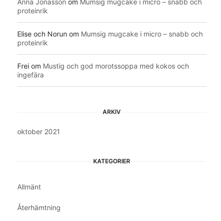
Anna Jonasson
om
Mumsig mugcake i micro – snabb och
proteinrik
Elise och Norun
om
Mumsig mugcake i micro – snabb och
proteinrik
Frei
om
Mustig och god morotssoppa med kokos och
ingefära
ARKIV
oktober 2021
KATEGORIER
Allmänt
Återhämtning