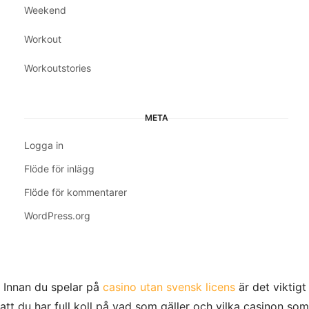
Weekend
Workout
Workoutstories
META
Logga in
Flöde för inlägg
Flöde för kommentarer
WordPress.org
Innan du spelar på
casino utan svensk licens
är det viktigt
att du har full koll på vad som gäller och vilka casinon som