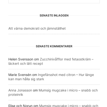
SENASTE INLÄGGEN
Att värna demokrati och jämnställhet
SENASTE KOMMENTARER
Helen Svensson
om
Zucchinivåfflor med fetaostkräm –
läckert och lätt recept
Marie Svensén
om
Ingefärsshot med citron – Hur länge
kan man hålla sig stark
Anna Jonasson
om
Mumsig mugcake i micro – snabb och
proteinrik
Elise och Norun
om
Mumsig mugcake i micro – snabb och