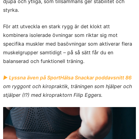
djupa och ytliga, som tillsammans ger stabilitet och
styrka.
För att utveckla en stark rygg är det klokt att
kombinera isolerade övningar som riktar sig mot
specifika muskler med basövningar som aktiverar flera
muskelgrupper samtidigt – på så sätt får du en
balanserad och funktionell träning.
► Lyssna även på
SportHälsa Snackar poddavsnitt 86
om ryggont och kiropraktik, träningen som hjälper och
stjälper (!?) med kiropraktorn Filip Eggers.