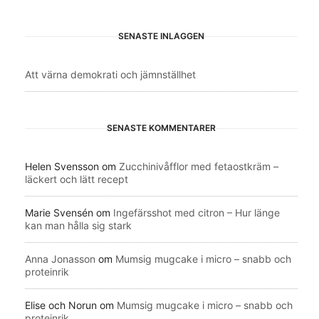
SENASTE INLÄGGEN
Att värna demokrati och jämnställhet
SENASTE KOMMENTARER
Helen Svensson
om
Zucchinivåfflor med fetaostkräm –
läckert och lätt recept
Marie Svensén
om
Ingefärsshot med citron – Hur länge
kan man hålla sig stark
Anna Jonasson
om
Mumsig mugcake i micro – snabb och
proteinrik
Elise och Norun
om
Mumsig mugcake i micro – snabb och
proteinrik