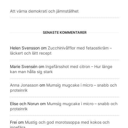
Att värna demokrati och jämnställhet
SENASTE KOMMENTARER
Helen Svensson
om
Zucchinivåfflor med fetaostkräm –
läckert och lätt recept
Marie Svensén
om
Ingefärsshot med citron – Hur länge
kan man hålla sig stark
Anna Jonasson
om
Mumsig mugcake i micro – snabb och
proteinrik
Elise och Norun
om
Mumsig mugcake i micro – snabb och
proteinrik
Frei
om
Mustig och god morotssoppa med kokos och
ingefära