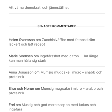
Att värna demokrati och jämnställhet
SENASTE KOMMENTARER
Helen Svensson
om
Zucchinivåfflor med fetaostkräm –
läckert och lätt recept
Marie Svensén
om
Ingefärsshot med citron – Hur länge
kan man hålla sig stark
Anna Jonasson
om
Mumsig mugcake i micro – snabb och
proteinrik
Elise och Norun
om
Mumsig mugcake i micro – snabb och
proteinrik
Frei
om
Mustig och god morotssoppa med kokos och
ingefära