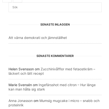
SENASTE INLÄGGEN
Att värna demokrati och jämnställhet
SENASTE KOMMENTARER
Helen Svensson
om
Zucchinivåfflor med fetaostkräm –
läckert och lätt recept
Marie Svensén
om
Ingefärsshot med citron – Hur länge
kan man hålla sig stark
Anna Jonasson
om
Mumsig mugcake i micro – snabb och
proteinrik