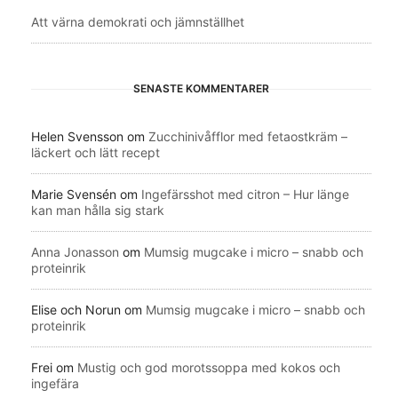
Att värna demokrati och jämnställhet
SENASTE KOMMENTARER
Helen Svensson
om
Zucchinivåfflor med fetaostkräm –
läckert och lätt recept
Marie Svensén
om
Ingefärsshot med citron – Hur länge
kan man hålla sig stark
Anna Jonasson
om
Mumsig mugcake i micro – snabb och
proteinrik
Elise och Norun
om
Mumsig mugcake i micro – snabb och
proteinrik
Frei
om
Mustig och god morotssoppa med kokos och
ingefära