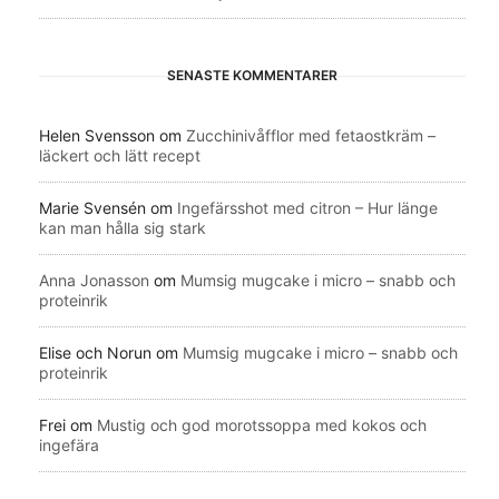
SENASTE KOMMENTARER
Helen Svensson
om
Zucchinivåfflor med fetaostkräm –
läckert och lätt recept
Marie Svensén
om
Ingefärsshot med citron – Hur länge
kan man hålla sig stark
Anna Jonasson
om
Mumsig mugcake i micro – snabb och
proteinrik
Elise och Norun
om
Mumsig mugcake i micro – snabb och
proteinrik
Frei
om
Mustig och god morotssoppa med kokos och
ingefära